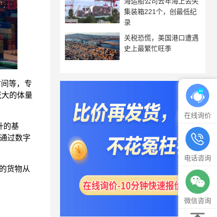
海运船公司去年海上丢失
集装箱221个，创最低纪
录
关税恐慌，美国港口遭遇
史上最繁忙旺季
间等，专
庞大的体量
在线询价
升的基
，通过数字
电话咨询
的货物从
微信咨询