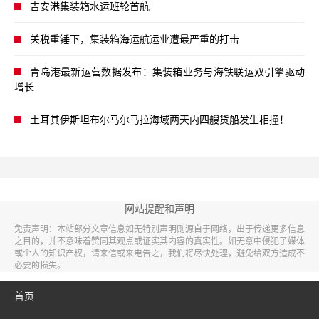
吉安港集装箱水运班轮首航
关税重锤下，集装箱海运航运业遭最严重的打击
青岛港最新运营数据发布：集装箱业务与海铁联运双引擎驱动
增长
土耳其伊斯坦布尔马尔马拉海域两天内四艘货船发生相撞！
网站提醒和声明
免责声明：本站部分文章信息如无特别声明则源自于网络，出于传递更多信息
之目的，并不意味着赞同其观点或证实其内容的真实性。如无意中侵犯了媒体
或个人的知识产权，请来信或来电告之，我们将尽快处理，避免给双方造成不
必要的损失。
首页