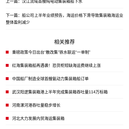
上一篇：
汉江流域首艘纯电动集装箱船下水
下一篇：
船公司上半年业绩预告，海运价格下滑导致集装箱海运业
整体盈利减少
相关推荐
重磅政策今日出台“散改集”铁水联运“一单制”
红海集装箱船再遇袭！恐货柜短缺海运费继续上涨
中国船厂制造全球首艘氨动力集装箱船订单
武汉阳逻集装箱港上半年完成集装箱吞吐量114万标箱
河南漯河港吞吐量稳步增长
河北大力发展内贸海运集装箱