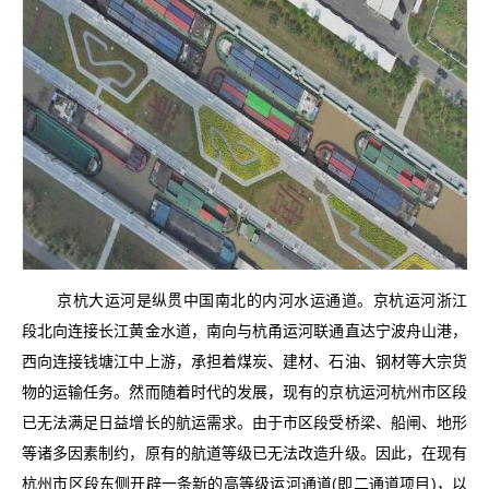
京杭大运河是纵贯中国南北的内河水运通道。京杭运河浙江
段北向连接长江黄金水道，南向与杭甬运河联通直达宁波舟山港，
西向连接钱塘江中上游，承担着煤炭、建材、石油、钢材等大宗货
物的运输任务。然而随着时代的发展，现有的京杭运河杭州市区段
已无法满足日益增长的航运需求。由于市区段受桥梁、船闸、地形
等诸多因素制约，原有的航道等级已无法改造升级。因此，在现有
杭州市区段东侧开辟一条新的高等级运河通道(即二通道项目)，以