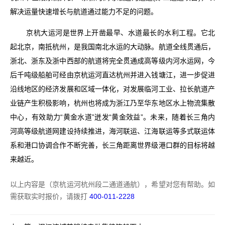
解决运量快速增长与航道通过能力不足的问题。
京杭大运河是世界上开凿最早、水道最长的水利工程。它北
起北京，南抵杭州，是我国南北水运的大动脉。航道全线贯通后，
浙北、浙东及浙中西部的航道将完全贯通成高等级内河水运网，今
后千吨级船舶可经由京杭运河直达杭州并进入钱塘江，进一步促进
沿线地区的经济发展和区域一体化，对发展临河工业、拉长航道产
业链产生积极影响，杭州也将成为浙江乃至华东地区水上物流集散
中心，有效助力“黄金水道”迸发“黄金效益”。未来，随着长三角内
河高等级航道网建设持续推进，海河联运、江海联运等多式联运体
系和港口协调合作不断完善，长三角距离世界级港口群的目标将越
来越近。
以上内容是（京杭运河杭州段二通道通航），希望对您有帮助。如
需获取实时报价，请拨打
400-011-2228