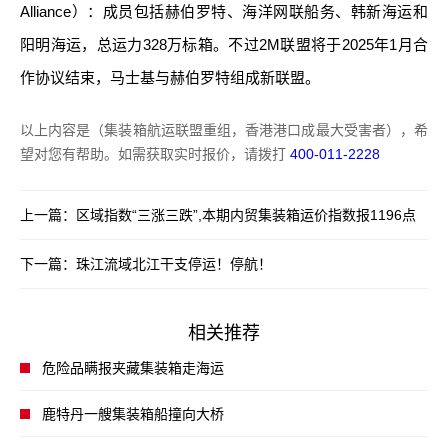
Alliance）：成员包括赫伯罗特、海洋网联船务、韩新海运和
阳明海运，总运力328万标箱。不过2M联盟将于2025年1月合
作协议结束，马士基与赫伯罗特组成新联盟。
以上内容是（集装箱航运联盟重组，香港港口成最大受害者），希
望对您有帮助。如需获取实时报价，请拨打
400-011-2228
上一篇：
区域指数“三涨三跌”,本期内贸集装箱运价指数报1196点
下一篇：
珠江流域北江干支停运！停航！
相关推荐
危险品瞒报夹藏集装箱走海运
鹿特丹一艘集装箱船撞向大桥