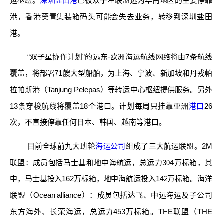
运枢纽。
深圳盐田港
已被双子星联盟选为华南地区的主要停靠
港，香港葵青集装箱码头可能会失去业务，转移到深圳盐田
港。
“双子星协作计划”的远东-欧洲海运航线网络将由7条航线
覆盖，将部署71艘大型船舶，为上海、宁波、新加坡和丹戎帕
拉帕斯港（Tanjung Pelepas）等转运中心枢纽提供服务。另外
13条穿梭航线将覆盖18个港口。计划每周只挂靠亚洲
港口
26
次，不直接停靠任何日本、韩国、越南等港口。
目前全球前九大班轮
海运公司
组成了三大航运联盟。2M
联盟：成员包括马士基和地中海航运，总运力304万标箱，其
中，马士基投入162万标箱，地中海航运投入142万标箱。海洋
联盟（Ocean alliance）：成员包括达飞、中远海运及子公司
东方海外、长荣海运，总运力453万标箱。THE联盟（THE