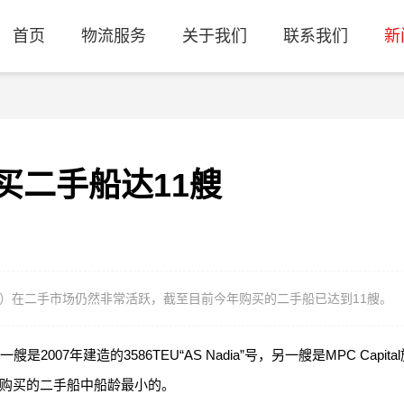
首页
物流服务
关于我们
联系我们
新
买二手船达11艘
C）在二手市场仍然非常活跃，截至目前今年购买的二手船已达到11艘。
07年建造的3586TEU“AS Nadia”号，另一艘是MPC Capita
船是今年购买的二手船中船龄最小的。