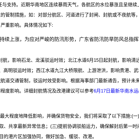
任与支持。近期华南地区连续暴雨天气，各航区的水位暴涨且呈继续
应的管制措施，如：对部分航区、河道进行了封闸、封航或不夜航等
严重影响。具体情况如下:
位持续上涨，为应对严峻的防汛形势，广东省防汛防旱防风总指挥
。
起封航，影响石龙、龙溪驳运时效；北江水道6月15日起封航，影响清
山、高明驳运时效；西江水道九江大桥限航、上游泄洪，影响贵港、武
航道交通管制，驳运时效受影响。根据海事部门最新通告，预计未来2
同程度影响。详细封航情况及改港建议可以参考
6月17日最新华南水运
最大程度地降低影响，并确保货物安全，我们将采取了以下措施:(一
获取、共享最新异常信息；(三)提前协调驳船运力，确保解封后第一时
、目的港片区加强协同，做好加急、缓驳、改港。