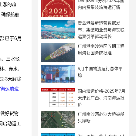
DeepSeek分析2025年国
上涨的趋
内内贸集装箱海运行情
，确保船舶
青岛港最新运营数据发
布：集装箱业务与海铁联
运双引擎驱动增长
部已于6月
广州港南沙港区五期工程
用海获国务院批准
远、三水驳
林、赤水、
5月中国物流运行总体平
稳
-3天解除
/海运航道
国内海运价格-2025年7月
天津到广西、海南海运报
价
)做好货物
广州南沙沥心沙大桥被船
只撞断
间启动运工