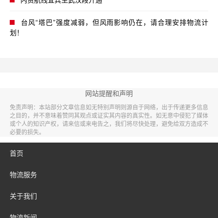
内贸航线宜宾至武汉段开通
台风“塔巴”强度减弱，但风雨影响仍在，请合理安排物流计
划！
网站提醒和声明
免责声明：本站部分文章信息如无特别声明则源自于网络，出于传递更多信息
之目的，并不意味着赞同其观点或证实其内容的真实性。如无意中侵犯了媒体
或个人的知识产权，请来信或来电告之，我们将尽快处理，避免给双方造成不
必要的损失。
首页
物流服务
关于我们
物流新闻