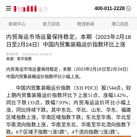
400-011-2228
新闻中心
航力动态
物流新闻
港口动态
内贸海运市场运量保持稳定，本期（2023年2月18
日至2月24日）中国内贸集装箱运价指数环比上涨
来源：新华指数
内贸海运市场运量保持稳定，本期（2023年2月18日至2月24日）
中国内贸集装箱运价指数环比小幅上涨。
中国
内贸集装箱运价指数（
XH
·
PDCI
）报
1544
点，较
上期内贸集装箱运价指数环比下上涨
51点，涨幅3.42%，
同比下跌133点，跌幅7.93%；内贸海运运价环比小幅上
发布时间： 2023-03-03 19:08:07
涨，同比持续下跌。其中东北、华北、山东、华东、福建
区域指数上涨，华南区域指数下跌；东北至华南、华北至
华南流向指数上涨，华南至东北、华南至华北流向指数下
跌。6
个
区域子指数
“
1
涨
5
跌
”，4
个
流向指数
“
2
涨
2
跌
”
。