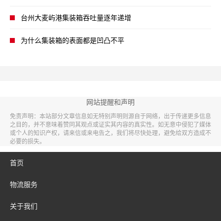
台州大麦屿港集装箱吞吐量逐年递增
为什么集装箱的表面都是凹凸不平
网站提醒和声明
免责声明：本站部分文章信息如无特别声明则源自于网络，出于传递更多信息
之目的，并不意味着赞同其观点或证实其内容的真实性。如无意中侵犯了媒体
或个人的知识产权，请来信或来电告之，我们将尽快处理，避免给双方造成不
必要的损失。
首页
物流服务
关于我们