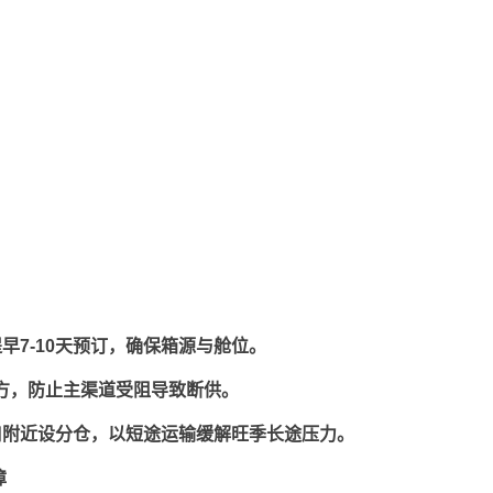
早7-10天预订，确保箱源与舱位。
运方，防止主渠道受阻导致断供。
口附近设分仓，以短途运输缓解旺季长途压力。
障