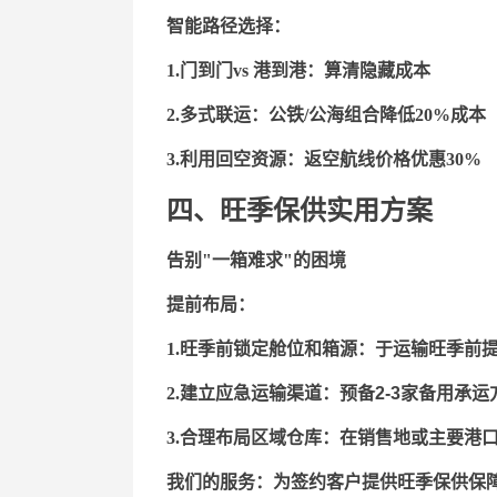
智能路径选择：
1.
门到门
vs 港到港：算清隐藏成本
2.
多式联运：公铁
/公海组合降低20%成本
3.
利用回空资源：返空航线价格优惠
30%
四、旺季保供实用方案
告别
"一箱难求"的困境
提前布局：
1.
旺季前锁定舱位和箱源：
于运输旺季前提
2.
建立应急运输渠道：
预备2-3家备用承
3.
合理布局区域仓库：
在销售地或主要港
我们的服务：
为签约客户提供旺季保供保