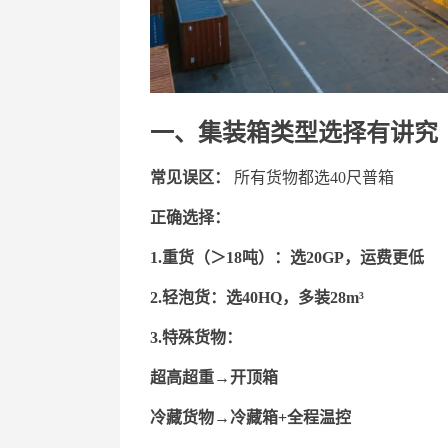
一、集装箱类型选择有讲究
常见误区：
所有货物都选40尺普箱
正确选择：
1.
重货（＞
18吨）：选20GP，运费更低
2.
轻泡货：选
40HQ，多装28m³
3.
特殊货物：
超高超重
→开顶箱
冷藏货物
→冷藏箱+全程温控