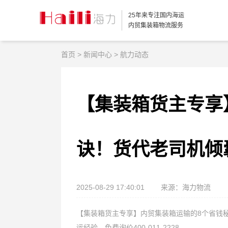
25年来专注国内海运
内贸集装箱物流服务
首页
>
新闻中心
>
航力动态
【集装箱货主专享
诀！货代老司机倾
2025-08-29 17:40:01
来源：海力物流
【集装箱货主专享】内贸集装箱运输的8个省钱
运经验，免费询价400-011-2228。