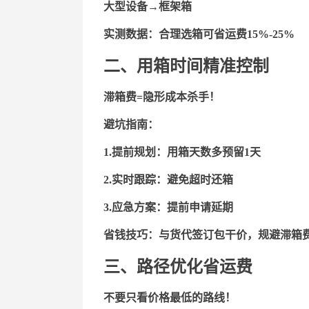
大型设备
→框架箱
实测数据：
合理选箱可省运费
15%-25%
二、用箱时间精准控制
滞
箱费
=隐形成本杀手！
避坑指南：
1.
提前规划：用箱天数多预留
1天
2.实时跟踪：避免超时还箱
3.应急方案：提前申请延期
省钱技巧：
与货代签订包干价，规避滞箱
三、路径优化省运费
不要只看价格最低的路线！