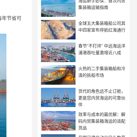
海运新手必读：首次内贸
集装箱运输指南
每年节省可
全球五大集装箱船公司其
中四家宣布停航红海通行
春节“不打烊” 中远海运洋
浦港吞吐量激增近八成
火热的二手集装箱船和冷
清的拆船市场
货代的角色远不止订舱，
更是您内贸海运的可靠伙
伴
效率与成本的最优解：解
码内贸集装箱海运的适配
货品