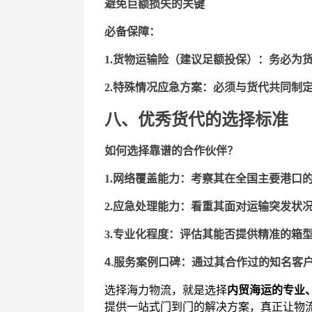
避免巨额损失的关键
必备保障：
1.
货
物
运输
险（建议
足额投保）：
务必为
2.
特殊情况应急方案：
必须与货代共同制
八、优秀货代的选择标准
如何选择靠谱的合作伙伴？
1.
网络覆盖能力
：
考察其在全国主要港口
2.
应急处理能力：
看重其面对运输突发状
3.
专业化程度：
评估其能否提供精准的箱
4.
服务案例口碑：
通过其合作过的知名客
选择海力物流，就是选择
内贸海运的专业
提供一站式门到门的解决方案，真正让物