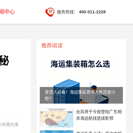
闻中心
服务热线：
400-011-2228
推荐阅读
秘
发货人必看！海运集装箱选大柜还是小
柜？
台风将于今夜登陆广东相
关海运航线造成影预
5年国内海