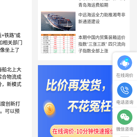
青岛海运费船期
中远海运全力助推湘粤非
新通道建设
+铁路”或
本期中国内贸集装箱运价
如相关部门
指数“三涨三跌” 四只流向
动像坐上了
子指数全部上涨
海船北上大
在线询价
综合物流成
分，新模式
电话咨询
度创新打
础。可以预
微信咨询