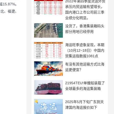
2022年第四季度货运外贸
15.87%。
承压内贸运输有望增长，
华北、福建、
国内港口上市公司前三季
业绩分化明显。
没货了，香港集装箱码头
部分用地已经停用
海运旺季迹象呈现，本期
（10月12~18日）中国内
贸集运指数报1081点
有没有其他运输方式比海
运更便宜？
21954TEU!单艘船装载了
全球最多的海运集装箱
2025年5月下旬广东到天
津国内海运报价如下