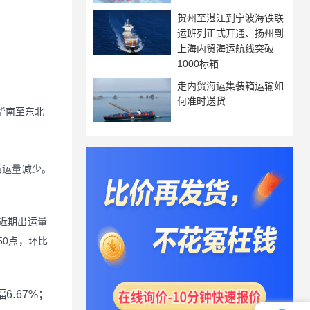
贺州至湛江到宁波海铁联
运班列正式开通、扬州到
上海内贸海运航线突破
1000标箱
走内贸海运集装箱运输如
何准时送货
中华南至东北
货运量减少。
近期出运量
50点，环比
6.67%；